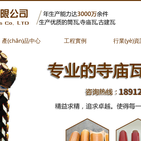
產(chǎn)品中心
工程實例
行業(yè)