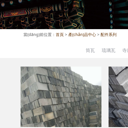
當(dāng)前位置：
首頁
>
產(chǎn)品中心
>
配件系列
筒瓦
琉璃瓦
寺