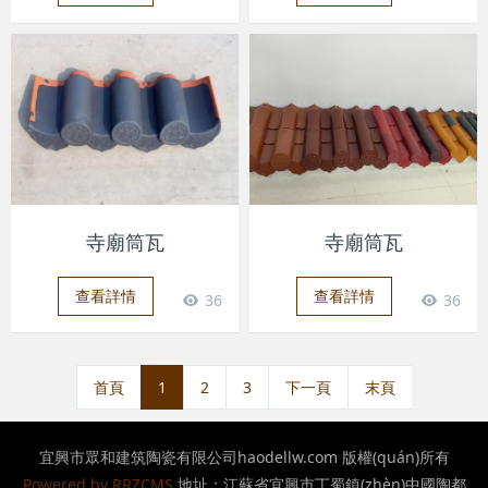
寺廟筒瓦
寺廟筒瓦
查看詳情
查看詳情
36
36
首頁
1
2
3
下一頁
末頁
宜興市眾和建筑陶瓷有限公司haodellw.com 版權(quán)所有
Powered by RRZCMS
地址：江蘇省宜興市丁蜀鎮(zhèn)中國陶都