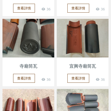
查看詳情
查看詳情
36
36
寺廟筒瓦
宜興寺廟筒瓦
查看詳情
查看詳情
36
36