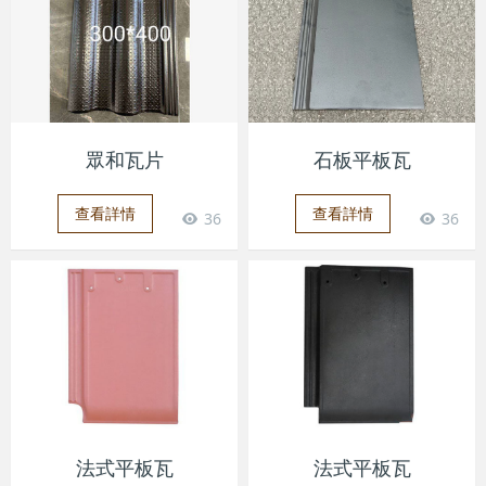
眾和瓦片
石板平板瓦
查看詳情
查看詳情
36
36
法式平板瓦
法式平板瓦