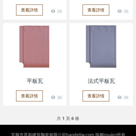
查看詳情
查看詳情
36
36
平板瓦
法式平板瓦
查看詳情
查看詳情
36
36
共
1
頁
6
條
宜興市眾和建筑陶瓷有限公司haodellw.com 版權(quán)所有