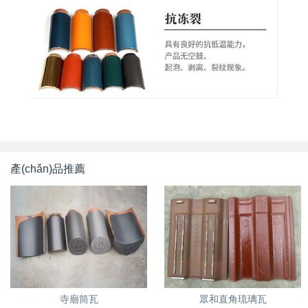
產(chǎn)品推薦
眾和直角琉璃瓦
寺廟筒瓦