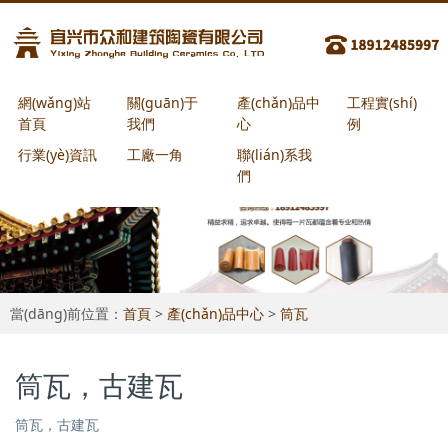
網(wǎng)站
關(guān)于
產(chǎn)品中
工程實(shí)
首頁
我們
心
例
行業(yè)資訊
工廠一角
聯(lián)系我
們
當(dāng)前位置：
首頁
>
產(chǎn)品中心
>
筒瓦
筒瓦，古建瓦
筒瓦，古建瓦