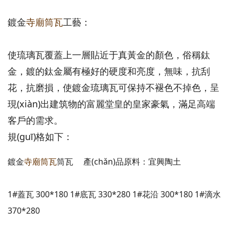
鍍金
寺廟筒瓦
工藝：
使琉璃瓦覆蓋上一層貼近于真黃金的顏色，俗稱鈦
金，鍍的鈦金屬有極好的硬度和亮度，無味，抗刮
花，抗磨損，使鍍金琉璃瓦可保持不褪色不掉色，呈
現(xiàn)出建筑物的富麗堂皇的皇家豪氣，滿足高端
客戶的需求。
規(guī)格如下：
鍍金
寺廟筒瓦
筒瓦 產(chǎn)品原料：宜興陶土
1#蓋瓦 300*180 1#底瓦 330*280 1#花沿 300*180 1#滴水
370*280