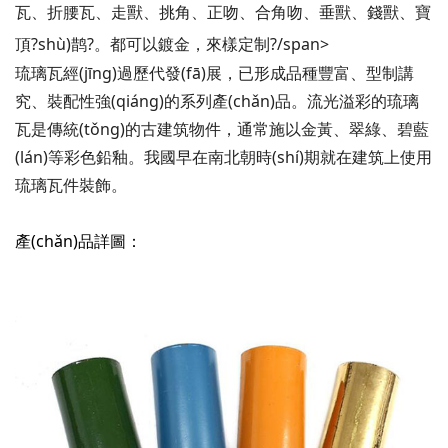
瓦、折腰瓦、走獸、挑角、正吻、合角吻、垂獸、錢獸、寶
頂?shù)鹊?。都可以鍍金，來樣定制?/span>
琉璃瓦經(jīng)過歷代發(fā)展，已形成品種豐富、型制講
究、裝配性強(qiáng)的系列產(chǎn)品。流光溢彩的琉璃
瓦是傳統(tǒng)的古建筑物件，通常施以金黃、翠綠、碧藍
(lán)等彩色鉛釉。我國早在南北朝時(shí)期就在建筑上使用
琉璃瓦件裝飾。
產(chǎn)品詳圖：