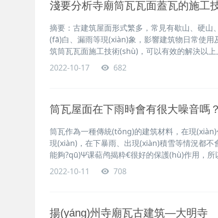
淺要分析寺廟筒瓦瓦面蓋瓦的施工技術
摘要：古建筑屋面形式繁多，常見有歇山、硬山、卷棚等
(fā)白、漏雨等現(xiàn)象，影響建筑物日常
筑筒瓦瓦面施工技術(shù)，可以有效的解決以上上述
2022-10-17
682
筒瓦屋面在下雨時會有很大噪音嗎
筒瓦作為一種傳統(tǒng)的建筑材料，在現(xiàn
現(xiàn)，在下暴雨、出現(xiàn)積雪等情況
能夠?qū)Ψ课萜鸬揭粋€很好的保護(hù)作用
2022-10-11
708
揚(yáng)州寺廟瓦古建筑—大明寺