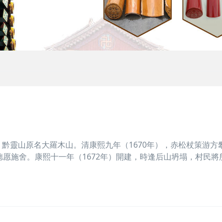
靈山原名大羅木山。清康熙九年（1670年），赤松杖策游方
主羅妙德愿施舍。康熙十一年（1672年）開建，時逢后山坍塌，村