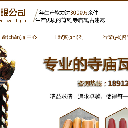
產(chǎn)品中心
工程實(shí)例
行業(yè)