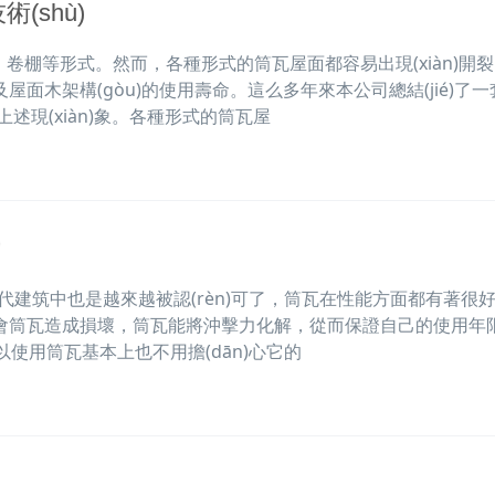
(shù)
形式。然而，各種形式的筒瓦屋面都容易出現(xiàn)開裂
使用及屋面木架構(gòu)的使用壽命。這么多年來本公司總結(jié)了
現(xiàn)象。各種形式的筒瓦屋
？
)代建筑中也是越來越被認(rèn)可了，筒瓦在性能方面都有著很
都不會筒瓦造成損壞，筒瓦能將沖擊力化解，從而保證自己的使用年限
，所以使用筒瓦基本上也不用擔(dān)心它的