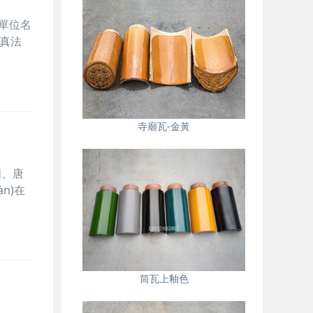
)單位名
鑒真法
寺廟瓦-金黃
國、唐
àn)在
筒瓦上釉色