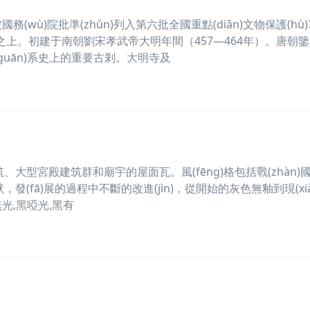
國務(wù)院批準(zhǔn)列入第六批全國重點(diǎn)文物保護(hù
之上。初建于南朝劉宋孝武帝大明年間（457—464年）。唐朝
ān)系史上的重要古剎。大明寺及
型宮殿建筑群和廟宇的屋面瓦。風(fēng)格包括戰(zhàn)
，發(fā)展的過程中不斷的改進(jìn)，從開始的灰色無釉到現(xi
光,黑啞光,黑有