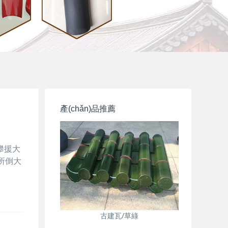
產(chǎn)品推薦
攀援大
民將所倒大
古建瓦/草綠