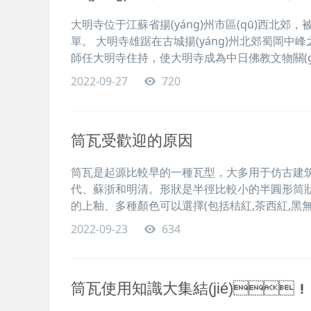
大明寺位于江蘇省揚(yáng)州市區(qū)西北郊，被
單。 大明寺雄踞在古城揚(yáng)州北郊蜀岡中峰
師任大明寺住持，使大明寺成為中日佛教文物關(gu
2022-09-27
720
筒瓦受歡迎的原因
筒瓦是起源比較早的一種瓦型，大多用于仿古建筑、大
代、蘇浙和明清。形狀是半徑比較小的半圓形筒狀
的上釉、多種顏色可以選擇(包括桔紅,茶西紅,黑無
2022-09-23
634
筒瓦使用知識大集結(jié)！