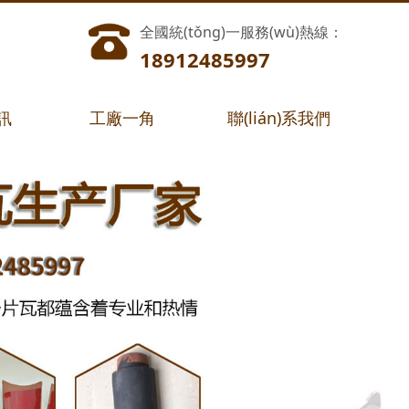
全國統(tǒng)一服務(wù)熱線：
18912485997
資訊
工廠一角
聯(lián)系我們