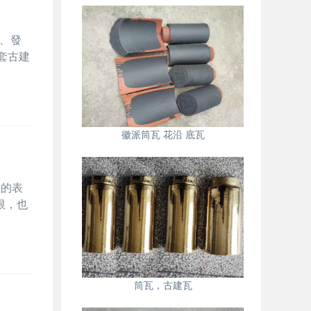
、發
一套古建
徽派筒瓦 花沿 底瓦
好的表
，也
筒瓦，古建瓦