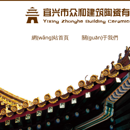
網(wǎng)站首頁
關(guān)于我們