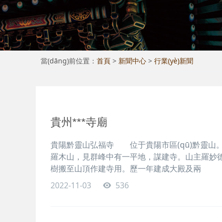
當(dāng)前位置：
首頁
>
新聞中心
>
行業(yè)新聞
貴州***寺廟
貴陽黔靈山弘福寺 位于貴陽市區(qū)黔靈山。黔
羅木山，見群峰中有一平地，謀建寺。山
樹搬至山頂作建寺用。歷一年建成大殿及兩
2022-11-03
536