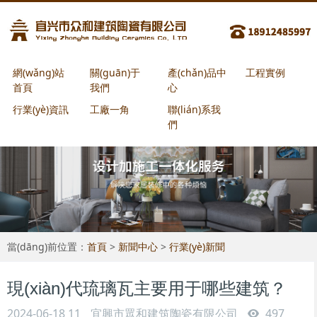
網(wǎng)站
關(guān)于
產(chǎn)品中
工程實例
首頁
我們
心
行業(yè)資訊
工廠一角
聯(lián)系我
們
當(dāng)前位置：
首頁
>
新聞中心
>
行業(yè)新聞
現(xiàn)代琉璃瓦主要用于哪些建筑？
2024-06-18 11
宜興市眾和建筑陶瓷有限公司
497